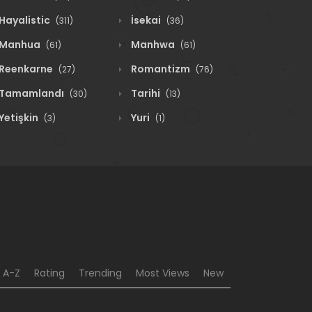
Hayalistic
İsekai
(311)
(36)
Manhua
Manhwa
(61)
(61)
Reenkarne
Romantizm
(27)
(76)
Tamamlandı
Tarihi
(30)
(13)
Yetişkin
Yuri
(3)
(1)
A-Z
Rating
Trending
Most Views
New