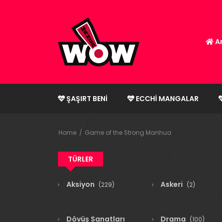
An
ŞAŞIRT BENI
ECCHI MANGALAR
Home
Game of the Strong Manhua
TÜRLER
Aksiyon
Askeri
(229)
(2)
Dövüş Sanatları
Drama
(100)