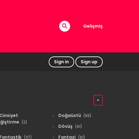
Gelişmiş
Sign in
Sign up
Cinsiyet
Doğaüstü
(93)
ğiştirme
(2)
Dövüş
(41)
Fantastik
Fantazi
(117)
(61)