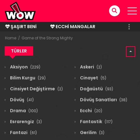
ŞAŞIRT BENI
ECCHI MANGALAR
BITMIŞ MANGALAR
Home
Game of the Strong Mighty
TÜRLER
Aksiyon
Askeri
(229)
(2)
Bilim Kurgu
Cinayet
(29)
(5)
Cinsiyet Değiştirme
Doğaüstü
(2)
(93)
Dövüş
Dövüş Sanatları
(41)
(38)
Drama
Ecchi
(100)
(20)
Esrarengiz
Fantastik
(3)
(117)
Fantazi
Gerilim
(61)
(3)