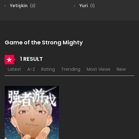
Yetişkin
Yuri
(3)
(1)
Game of the Strong Mighty
1 RESULT
Latest
A-Z
Rating
Trending
Most Views
New