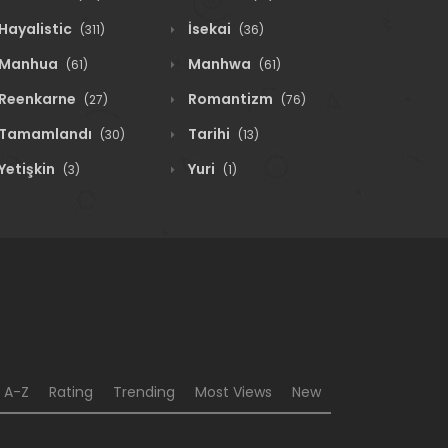
Hayalistic
İsekai
(311)
(36)
Manhua
Manhwa
(61)
(61)
Reenkarne
Romantizm
(27)
(76)
Tamamlandı
Tarihi
(30)
(13)
Yetişkin
Yuri
(3)
(1)
A-Z
Rating
Trending
Most Views
New