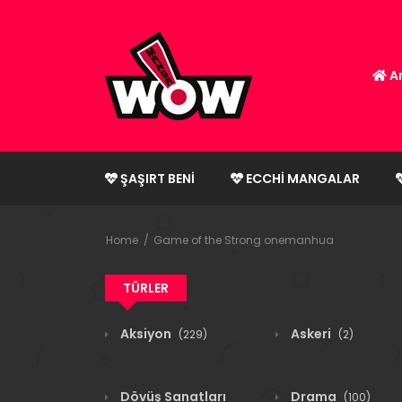
An
ŞAŞIRT BENI
ECCHI MANGALAR
Home
Game of the Strong onemanhua
TÜRLER
Aksiyon
Askeri
(229)
(2)
Dövüş Sanatları
Drama
(100)