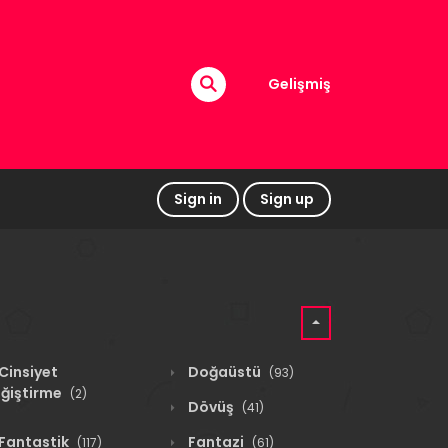
Gelişmiş
Sign in
Sign up
Cinsiyet
Doğaüstü
(93)
ğiştirme
(2)
Dövüş
(41)
Fantastik
Fantazi
(117)
(61)