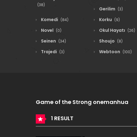
(38)
Gerilim
(3)
Komedi
Korku
(84)
(9)
Novel
Okul Hayatı
(0)
(26)
Seinen
Shoujo
(34)
(8)
Trajedi
Webtoon
(3)
(100)
Game of the Strong onemanhua
1 RESULT