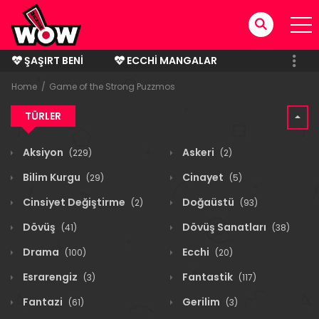
ŞAŞIRT BENI
ECCHI MANGALAR
BITMIŞ MANGALAR
Home
Game of the Strong Puzzmos
TÜRLER
Aksiyon
Askeri
(229)
(2)
Bilim Kurgu
Cinayet
(29)
(5)
Cinsiyet Değiştirme
Doğaüstü
(2)
(93)
Dövüş
Dövüş Sanatları
(41)
(38)
Drama
Ecchi
(100)
(20)
Esrarengiz
Fantastik
(3)
(117)
Fantazi
Gerilim
(61)
(3)