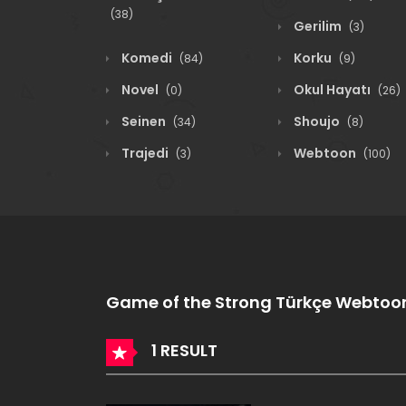
(38)
Gerilim
(3)
Komedi
Korku
(84)
(9)
Novel
Okul Hayatı
(0)
(26)
Seinen
Shoujo
(34)
(8)
Trajedi
Webtoon
(3)
(100)
Game of the Strong Türkçe Webtoo
1 RESULT