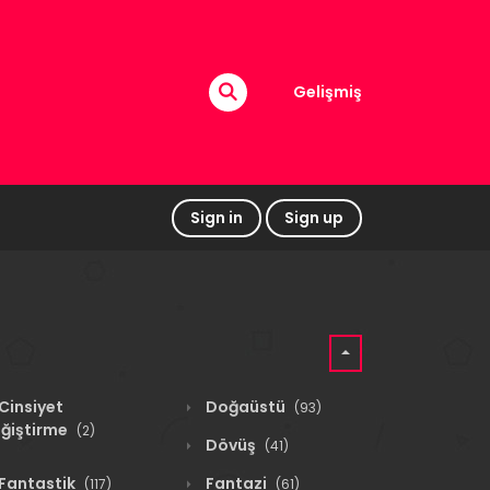
Gelişmiş
Sign in
Sign up
Cinsiyet
Doğaüstü
(93)
ğiştirme
(2)
Dövüş
(41)
Fantastik
Fantazi
(117)
(61)