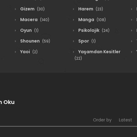
Gizem
Harem
(30)
(23)
Macera
Manga
(140)
(108)
Oyun
Psikolojik
(1)
(24)
Shounen
Spor
(59)
(1)
Yaoi
Yaşamdan Kesitler
(2)
(22)
n Oku
Order by
Latest