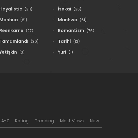
Hayalistic
İsekai
(311)
(36)
Manhua
Manhwa
(61)
(61)
Reenkarne
Romantizm
(27)
(76)
Tamamlandı
Tarihi
(30)
(13)
Yetişkin
Yuri
(3)
(1)
A-Z
Rating
Trending
Most Views
New