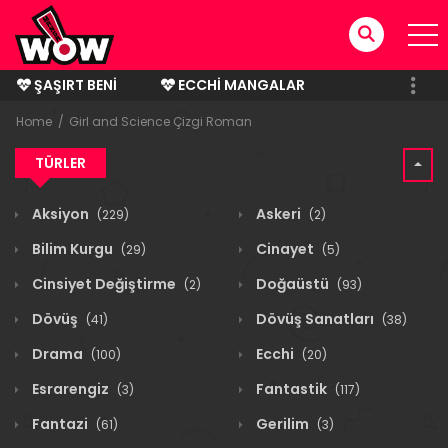
ŞAŞIRT BENI
ECCHI MANGALAR
BITMIŞ MANGALAR
Home
Girl and Science Çizgi Roman
TÜRLER
Aksiyon
Askeri
(229)
(2)
Bilim Kurgu
Cinayet
(29)
(5)
Cinsiyet Değiştirme
Doğaüstü
(2)
(93)
Dövüş
Dövüş Sanatları
(41)
(38)
Drama
Ecchi
(100)
(20)
Esrarengiz
Fantastik
(3)
(117)
Fantazi
Gerilim
(61)
(3)