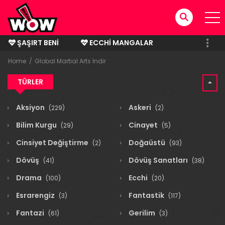
ŞAŞIRT BENI
ECCHI MANGALAR
BITMIŞ MANGALAR
Home
Global Martial Arts İndir
TÜRLER
Aksiyon
Askeri
(229)
(2)
Bilim Kurgu
Cinayet
(29)
(5)
Cinsiyet Değiştirme
Doğaüstü
(2)
(93)
Dövüş
Dövüş Sanatları
(41)
(38)
Drama
Ecchi
(100)
(20)
Esrarengiz
Fantastik
(3)
(117)
Fantazi
Gerilim
(61)
(3)