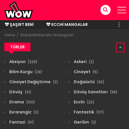
ŞAŞIRT BENI
ECCHI MANGALAR
BITMIŞ MANGALAR
Home
Global Martial Arts İznstagram
TÜRLER
Aksiyon
Askeri
(229)
(2)
Bilim Kurgu
Cinayet
(29)
(5)
Cinsiyet Değiştirme
Doğaüstü
(2)
(93)
Dövüş
Dövüş Sanatları
(41)
(38)
Drama
Ecchi
(100)
(20)
Esrarengiz
Fantastik
(3)
(117)
Fantazi
Gerilim
(61)
(3)