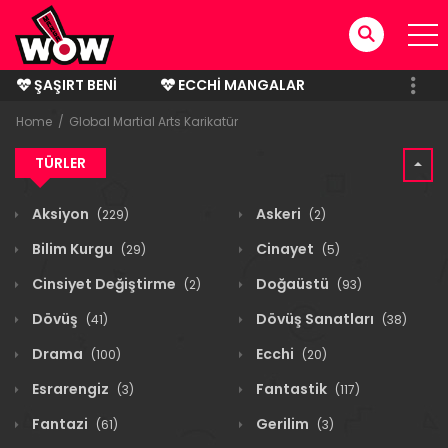
ŞAŞIRT BENI
ECCHI MANGALAR
BITMIŞ MANGALAR
Home
Global Martial Arts Karikatür
TÜRLER
Aksiyon
Askeri
(229)
(2)
Bilim Kurgu
Cinayet
(29)
(5)
Cinsiyet Değiştirme
Doğaüstü
(2)
(93)
Dövüş
Dövüş Sanatları
(41)
(38)
Drama
Ecchi
(100)
(20)
Esrarengiz
Fantastik
(3)
(117)
Fantazi
Gerilim
(61)
(3)