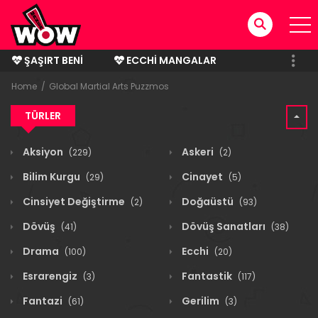
ŞAŞIRT BENI
ECCHI MANGALAR
BITMIŞ MANGALAR
Home
Global Martial Arts Puzzmos
TÜRLER
Aksiyon
Askeri
(229)
(2)
Bilim Kurgu
Cinayet
(29)
(5)
Cinsiyet Değiştirme
Doğaüstü
(2)
(93)
Dövüş
Dövüş Sanatları
(41)
(38)
Drama
Ecchi
(100)
(20)
Esrarengiz
Fantastik
(3)
(117)
Fantazi
Gerilim
(61)
(3)