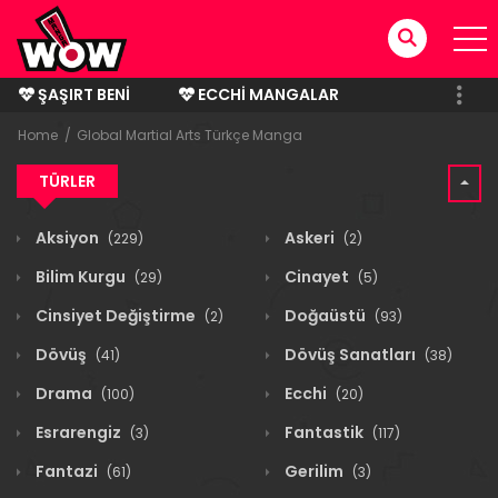
ŞAŞIRT BENI
ECCHI MANGALAR
BITMIŞ MANGALAR
Home
Global Martial Arts Türkçe Manga
TÜRLER
Aksiyon
Askeri
(229)
(2)
Bilim Kurgu
Cinayet
(29)
(5)
Cinsiyet Değiştirme
Doğaüstü
(2)
(93)
Dövüş
Dövüş Sanatları
(41)
(38)
Drama
Ecchi
(100)
(20)
Esrarengiz
Fantastik
(3)
(117)
Fantazi
Gerilim
(61)
(3)