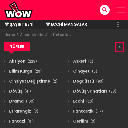
ŞAŞIRT BENI
ECCHI MANGALAR
BITMIŞ MANGALAR
Home
Global Martial Arts Türkçe Novel
TÜRLER
Aksiyon
Askeri
(229)
(2)
Bilim Kurgu
Cinayet
(29)
(5)
Cinsiyet Değiştirme
Doğaüstü
(2)
(93)
Dövüş
Dövüş Sanatları
(41)
(38)
Drama
Ecchi
(100)
(20)
Esrarengiz
Fantastik
(3)
(117)
Fantazi
Gerilim
(61)
(3)