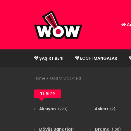
An
ŞAŞIRT BENI
ECCHI MANGALAR
Home
God Of Blackfield
TÜRLER
Aksiyon
Askeri
(229)
(2)
Dövüş Sanatları
Drama
(100)