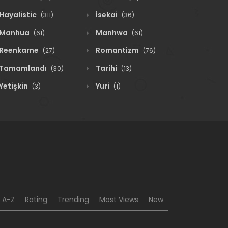
Hayalistic
İsekai
(311)
(36)
Manhua
Manhwa
(61)
(61)
Reenkarne
Romantizm
(27)
(76)
Tamamlandı
Tarihi
(30)
(13)
Yetişkin
Yuri
(3)
(1)
A-Z
Rating
Trending
Most Views
New