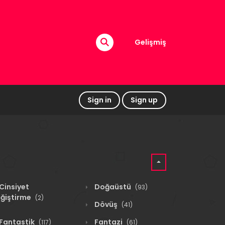
Gelişmiş
Sign in
Sign up
Cinsiyet
Doğaüstü
(93)
ğiştirme
(2)
Dövüş
(41)
Fantastik
Fantazi
(117)
(61)