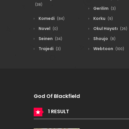
(38)
Gerilim
(3)
Komedi
Korku
(84)
(9)
Novel
Okul Hayatı
(0)
(26)
Seinen
Shoujo
(34)
(8)
Trajedi
Webtoon
(3)
(100)
God Of Blackfield
1 RESULT