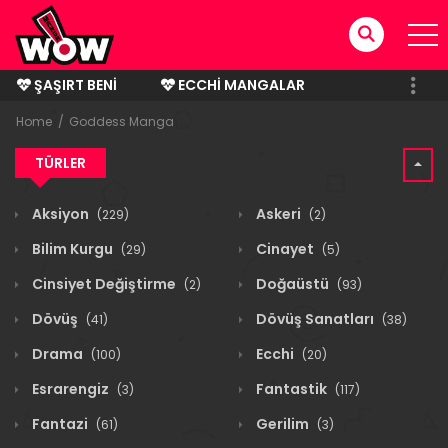
ŞAŞIRT BENI
ECCHI MANGALAR
BITMIŞ MANGALAR
Home
Goddess Manga
TÜRLER
Aksiyon
Askeri
(229)
(2)
Bilim Kurgu
Cinayet
(29)
(5)
Cinsiyet Değiştirme
Doğaüstü
(2)
(93)
Dövüş
Dövüş Sanatları
(41)
(38)
Drama
Ecchi
(100)
(20)
Esrarengiz
Fantastik
(3)
(117)
Fantazi
Gerilim
(61)
(3)