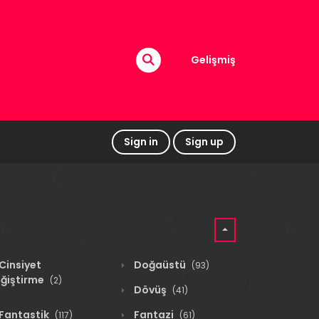
Gelişmiş
Sign in
Sign up
Cinsiyet
Doğaüstü
(93)
ğiştirme
(2)
Dövüş
(41)
Fantastik
Fantazi
(117)
(61)