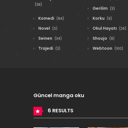
(38)
Gerilim
(3)
Komedi
Korku
(84)
(9)
Novel
Okul Hayatı
(0)
(26)
Seinen
Shoujo
(34)
(8)
Trajedi
Webtoon
(3)
(100)
Güncel manga oku
6 RESULTS