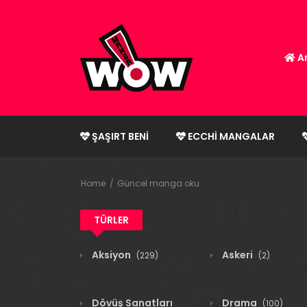
An
ŞAŞIRT BENI
ECCHI MANGALAR
Home
Güncel manga oku
TÜRLER
Aksiyon
Askeri
(229)
(2)
Dövüş Sanatları
Drama
(100)