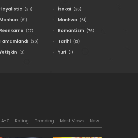
Hayalistic
İsekai
(311)
(36)
Manhua
Manhwa
(61)
(61)
Reenkarne
Romantizm
(27)
(76)
Tamamlandı
Tarihi
(30)
(13)
Yetişkin
Yuri
(3)
(1)
A-Z
Rating
Trending
Most Views
New