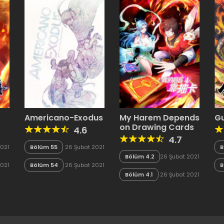
Americano-Exodus
My Harem Depends
Gu
on Drawing Cards
4.6
4.7
2021
Bölüm 55
26 Şubat 2021
B
Bölüm 4.2
26 Şubat 2021
2021
Bölüm 54
26 Şubat 2021
B
Bölüm 4.1
26 Şubat 2021