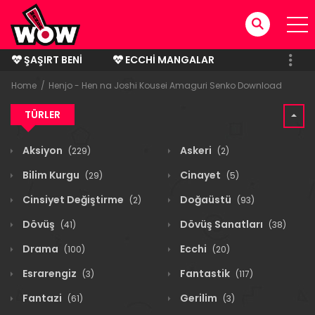
ŞAŞIRT BENI
ECCHI MANGALAR
BITMIŞ MANGALAR
Home
Henjo - Hen na Joshi Kousei Amaguri Senko Download
TÜRLER
Aksiyon
Askeri
(229)
(2)
Bilim Kurgu
Cinayet
(29)
(5)
Cinsiyet Değiştirme
Doğaüstü
(2)
(93)
Dövüş
Dövüş Sanatları
(41)
(38)
Drama
Ecchi
(100)
(20)
Esrarengiz
Fantastik
(3)
(117)
Fantazi
Gerilim
(61)
(3)