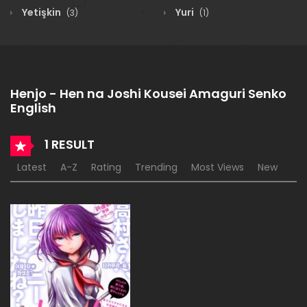
Yetişkin
Yuri
(3)
(1)
Henjo - Hen na Joshi Kousei Amaguri Senko
English
1 RESULT
Latest
A-Z
Rating
Trending
Most Views
New