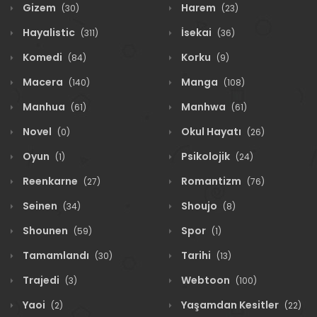
Gizem
Harem
(30)
(23)
Hayalistic
İsekai
(311)
(36)
Komedi
Korku
(84)
(9)
Macera
Manga
(140)
(108)
Manhua
Manhwa
(61)
(61)
Novel
Okul Hayatı
(0)
(26)
Oyun
Psikolojik
(1)
(24)
Reenkarne
Romantizm
(27)
(76)
Seinen
Shoujo
(34)
(8)
Shounen
Spor
(59)
(1)
Tamamlandı
Tarihi
(30)
(13)
Trajedi
Webtoon
(3)
(100)
Yaoi
Yaşamdan Kesitler
(2)
(22)