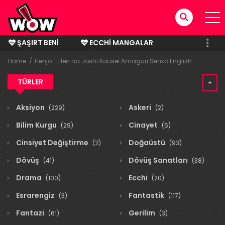
ŞAŞIRT BENI
ECCHI MANGALAR
BITMIŞ MANGALAR
Home
Henjo - Hen na Joshi Kousei Amaguri Senko English
TÜRLER
Aksiyon
Askeri
(229)
(2)
Bilim Kurgu
Cinayet
(29)
(5)
Cinsiyet Değiştirme
Doğaüstü
(2)
(93)
Dövüş
Dövüş Sanatları
(41)
(38)
Drama
Ecchi
(100)
(20)
Esrarengiz
Fantastik
(3)
(117)
Fantazi
Gerilim
(61)
(3)