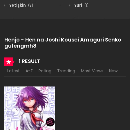
Yetişkin
Yuri
(3)
(1)
Henjo - Hen na Joshi Kousei Amaguri Senko
gufengmh8
1 RESULT
Latest
A-Z
Rating
Trending
Most Views
New