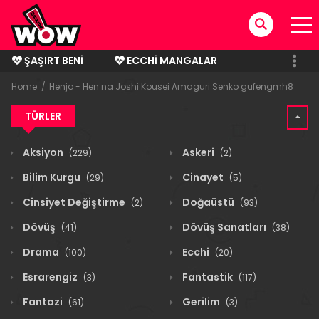
ŞAŞIRT BENI
ECCHI MANGALAR
BITMIŞ MANGALAR
Home
Henjo - Hen na Joshi Kousei Amaguri Senko gufengmh8
TÜRLER
Aksiyon
Askeri
(229)
(2)
Bilim Kurgu
Cinayet
(29)
(5)
Cinsiyet Değiştirme
Doğaüstü
(2)
(93)
Dövüş
Dövüş Sanatları
(41)
(38)
Drama
Ecchi
(100)
(20)
Esrarengiz
Fantastik
(3)
(117)
Fantazi
Gerilim
(61)
(3)