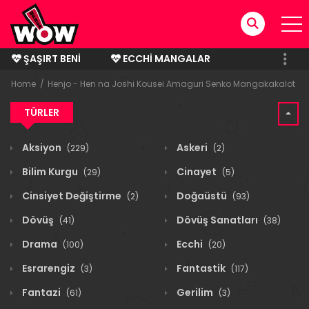
ŞAŞIRT BENI
ECCHI MANGALAR
BITMIŞ MANGALAR
Home
Henjo - Hen na Joshi Kousei Amaguri Senko Mangakakalot
TÜRLER
Aksiyon
Askeri
(229)
(2)
Bilim Kurgu
Cinayet
(29)
(5)
Cinsiyet Değiştirme
Doğaüstü
(2)
(93)
Dövüş
Dövüş Sanatları
(41)
(38)
Drama
Ecchi
(100)
(20)
Esrarengiz
Fantastik
(3)
(117)
Fantazi
Gerilim
(61)
(3)