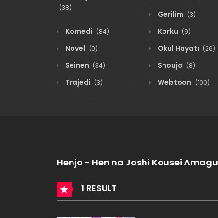
(38)
Gerilim
(3)
Komedi
Korku
(84)
(9)
Novel
Okul Hayatı
(0)
(26)
Seinen
Shoujo
(34)
(8)
Trajedi
Webtoon
(3)
(100)
Henjo - Hen na Joshi Kousei Amag
1 RESULT