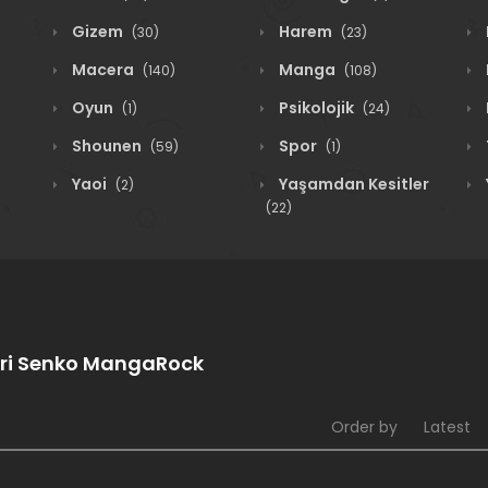
Gizem
Harem
(30)
(23)
Macera
Manga
(140)
(108)
Oyun
Psikolojik
(1)
(24)
Shounen
Spor
(59)
(1)
Yaoi
Yaşamdan Kesitler
(2)
(22)
uri Senko MangaRock
Order by
Latest