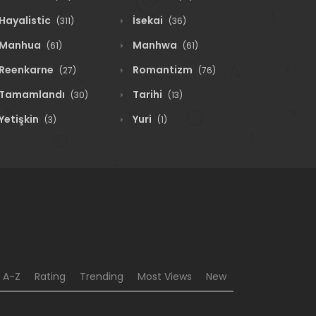
Hayalistic
İsekai
(311)
(36)
Manhua
Manhwa
(61)
(61)
Reenkarne
Romantizm
(27)
(76)
Tamamlandı
Tarihi
(30)
(13)
Yetişkin
Yuri
(3)
(1)
A-Z
Rating
Trending
Most Views
New