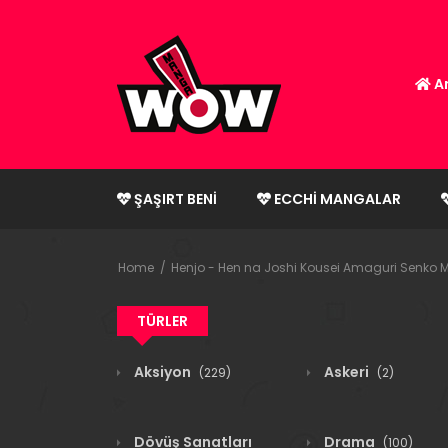
An
ŞAŞIRT BENI
ECCHI MANGALAR
Home
Henjo - Hen na Joshi Kousei Amaguri Senko
TÜRLER
Aksiyon
Askeri
(229)
(2)
Dövüş Sanatları
Drama
(100)