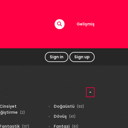
Gelişmiş
Sign in
Sign up
Cinsiyet
Doğaüstü
(93)
ğiştirme
(2)
Dövüş
(41)
Fantastik
Fantazi
(117)
(61)