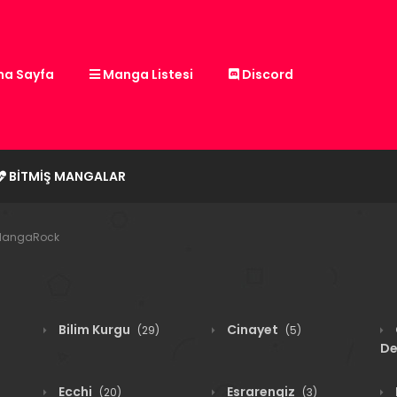
a Sayfa
Manga Listesi
Discord
BITMIŞ MANGALAR
 MangaRock
Bilim Kurgu
Cinayet
(29)
(5)
De
Ecchi
Esrarengiz
(20)
(3)