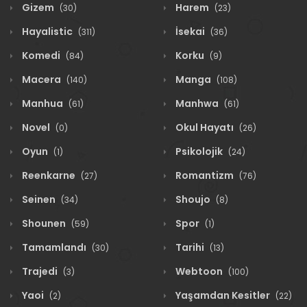
Gizem
Harem
(30)
(23)
Hayalistic
İsekai
(311)
(36)
Komedi
Korku
(84)
(9)
Macera
Manga
(140)
(108)
Manhua
Manhwa
(61)
(61)
Novel
Okul Hayatı
(0)
(26)
Oyun
Psikolojik
(1)
(24)
Reenkarne
Romantizm
(27)
(76)
Seinen
Shoujo
(34)
(8)
Shounen
Spor
(59)
(1)
Tamamlandı
Tarihi
(30)
(13)
Trajedi
Webtoon
(3)
(100)
Yaoi
Yaşamdan Kesitler
(2)
(22)