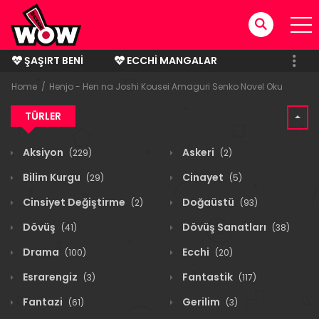
ŞAŞIRT BENI
ECCHI MANGALAR
BITMIŞ MANGALAR
Home
Henjo - Hen na Joshi Kousei Amaguri Senko Novel Oku
TÜRLER
Aksiyon
Askeri
(229)
(2)
Bilim Kurgu
Cinayet
(29)
(5)
Cinsiyet Değiştirme
Doğaüstü
(2)
(93)
Dövüş
Dövüş Sanatları
(41)
(38)
Drama
Ecchi
(100)
(20)
Esrarengiz
Fantastik
(3)
(117)
Fantazi
Gerilim
(61)
(3)