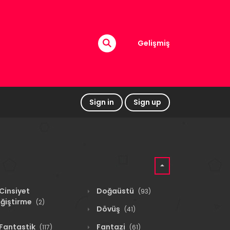
Gelişmiş
Sign in
Sign up
Cinsiyet
Doğaüstü
(93)
ğiştirme
(2)
Dövüş
(41)
Fantastik
Fantazi
(117)
(61)