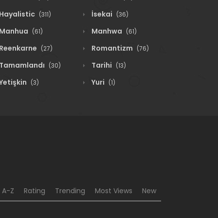
Hayalistic
İsekai
(311)
(36)
Manhua
Manhwa
(61)
(61)
Reenkarne
Romantizm
(27)
(76)
Tamamlandı
Tarihi
(30)
(13)
Yetişkin
Yuri
(3)
(1)
A-Z
Rating
Trending
Most Views
New