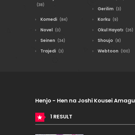
(38)
Gerilim
(3)
Komedi
Korku
(84)
(9)
Novel
Okul Hayatı
(0)
(26)
Seinen
Shoujo
(34)
(8)
Trajedi
Webtoon
(3)
(100)
Henjo - Hen na Joshi Kousei Amagu
1 RESULT