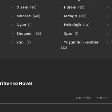
Gizem
Harem
(30)
(23)
Macera
Manga
(140)
(108)
Oyun
Psikolojik
(1)
(24)
Shounen
Spor
(59)
(1)
Yaoi
Yaşamdan Kesitler
(2)
(22)
ri Senko Novel
Order by
Latest