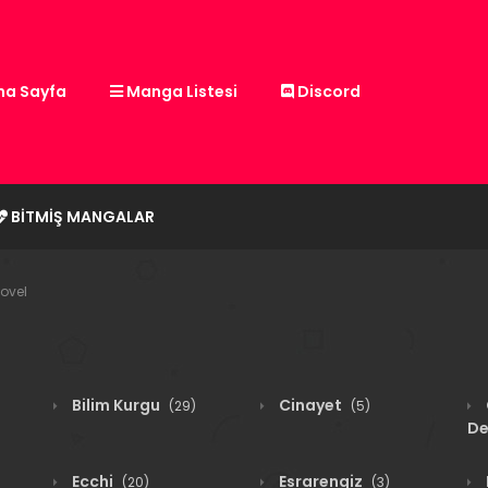
a Sayfa
Manga Listesi
Discord
BITMIŞ MANGALAR
ovel
Bilim Kurgu
Cinayet
(29)
(5)
De
Ecchi
Esrarengiz
(20)
(3)