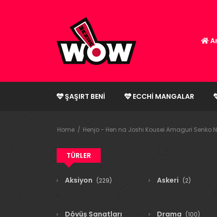
An
ŞAŞIRT BENI
ECCHI MANGALAR
Home
Henjo - Hen na Joshi Kousei Amaguri Senko N
TÜRLER
Aksiyon
Askeri
(229)
(2)
Dövüş Sanatları
Drama
(100)