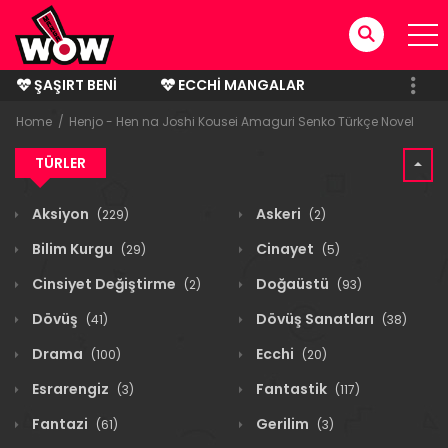
ŞAŞIRT BENI
ECCHI MANGALAR
BITMIŞ MANGALAR
Home
Henjo - Hen na Joshi Kousei Amaguri Senko Türkçe Novel
TÜRLER
Aksiyon
Askeri
(229)
(2)
Bilim Kurgu
Cinayet
(29)
(5)
Cinsiyet Değiştirme
Doğaüstü
(2)
(93)
Dövüş
Dövüş Sanatları
(41)
(38)
Drama
Ecchi
(100)
(20)
Esrarengiz
Fantastik
(3)
(117)
Fantazi
Gerilim
(61)
(3)