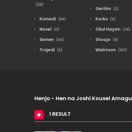
(38)
Gerilim
(3)
Komedi
Korku
(84)
(9)
Novel
Okul Hayatı
(0)
(26)
Seinen
Shoujo
(34)
(8)
Trajedi
Webtoon
(3)
(100)
Henjo - Hen na Joshi Kousei Amagu
1 RESULT