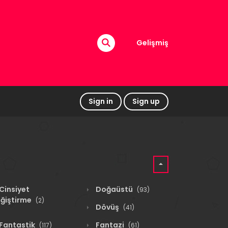
Gelişmiş
Sign in
Sign up
Cinsiyet
Doğaüstü
(93)
ğiştirme
(2)
Dövüş
(41)
Fantastik
Fantazi
(117)
(61)