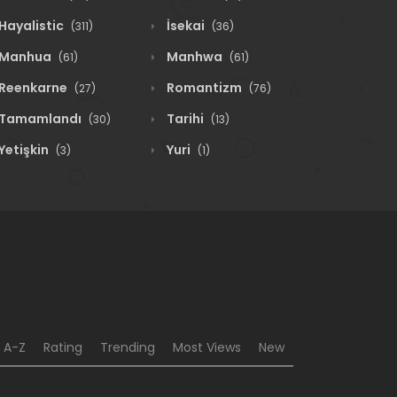
Hayalistic
İsekai
(311)
(36)
Manhua
Manhwa
(61)
(61)
Reenkarne
Romantizm
(27)
(76)
Tamamlandı
Tarihi
(30)
(13)
Yetişkin
Yuri
(3)
(1)
A-Z
Rating
Trending
Most Views
New