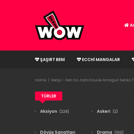
An
ŞAŞIRT BENI
ECCHI MANGALAR
Home
Henjo - Hen na Joshi Kousei Amaguri Senko 
TÜRLER
Aksiyon
Askeri
(229)
(2)
Dövüş Sanatları
Drama
(100)