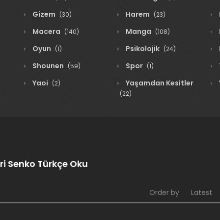
Gizem
Harem
(30)
(23)
Macera
Manga
(140)
(108)
Oyun
Psikolojik
(1)
(24)
Shounen
Spor
(59)
(1)
Yaoi
Yaşamdan Kesitler
(2)
(22)
ri Senko Türkçe Oku
Order by
Latest