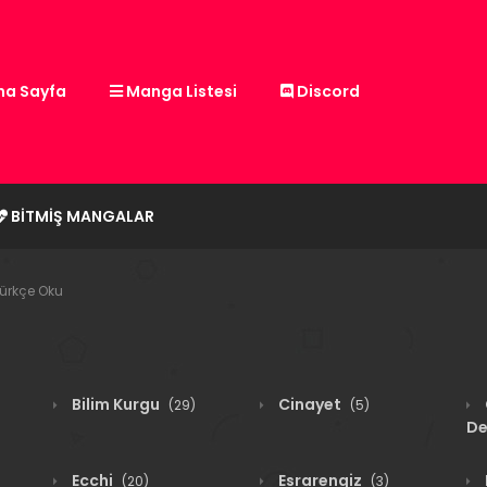
a Sayfa
Manga Listesi
Discord
BITMIŞ MANGALAR
Türkçe Oku
Bilim Kurgu
Cinayet
(29)
(5)
De
Ecchi
Esrarengiz
(20)
(3)