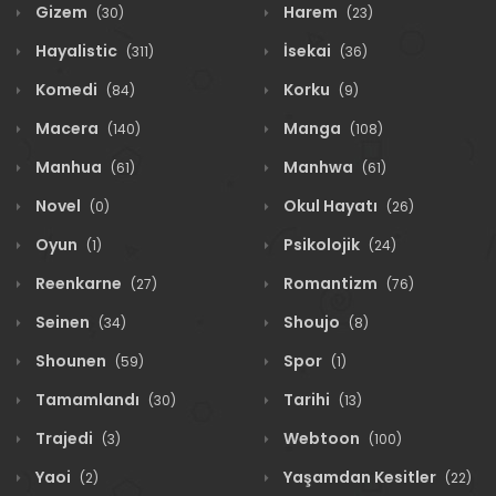
Gizem
Harem
(30)
(23)
Hayalistic
İsekai
(311)
(36)
Komedi
Korku
(84)
(9)
Macera
Manga
(140)
(108)
Manhua
Manhwa
(61)
(61)
Novel
Okul Hayatı
(0)
(26)
Oyun
Psikolojik
(1)
(24)
Reenkarne
Romantizm
(27)
(76)
Seinen
Shoujo
(34)
(8)
Shounen
Spor
(59)
(1)
Tamamlandı
Tarihi
(30)
(13)
Trajedi
Webtoon
(3)
(100)
Yaoi
Yaşamdan Kesitler
(2)
(22)