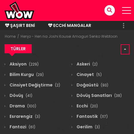
ŞAŞIRT BENI
ECCHI MANGALAR
BITMIŞ MANGALAR
Home
Henjo - Hen na Joshi Kousei Amaguri Senko Webtoon
TÜRLER
Aksiyon
Askeri
(229)
(2)
Bilim Kurgu
Cinayet
(29)
(5)
Cinsiyet Değiştirme
Doğaüstü
(2)
(93)
Dövüş
Dövüş Sanatları
(41)
(38)
Drama
Ecchi
(100)
(20)
Esrarengiz
Fantastik
(3)
(117)
Fantazi
Gerilim
(61)
(3)