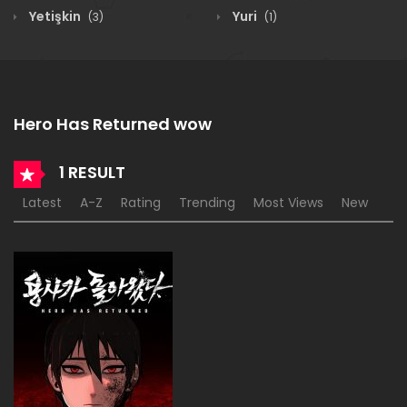
Yetişkin
Yuri
(3)
(1)
Hero Has Returned wow
1 RESULT
Latest
A-Z
Rating
Trending
Most Views
New