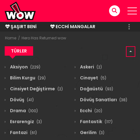
ŞAŞIRT BENI
ECCHI MANGALAR
BITMIŞ MANGALAR
Home
Hero Has Returned wow
TÜRLER
Aksiyon
Askeri
(229)
(2)
Bilim Kurgu
Cinayet
(29)
(5)
Cinsiyet Değiştirme
Doğaüstü
(2)
(93)
Dövüş
Dövüş Sanatları
(41)
(38)
Drama
Ecchi
(100)
(20)
Esrarengiz
Fantastik
(3)
(117)
Fantazi
Gerilim
(61)
(3)