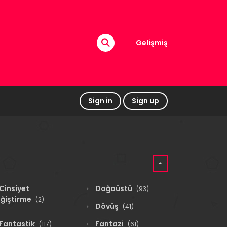
Gelişmiş
Sign in
Sign up
Cinsiyet
Doğaüstü
(93)
ğiştirme
(2)
Dövüş
(41)
Fantastik
Fantazi
(117)
(61)