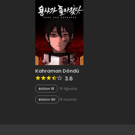
Kahraman Döndü
3.6
Bölüm 91
18 Ağustos
2023
Bölüm 90
18 Haziran
2023