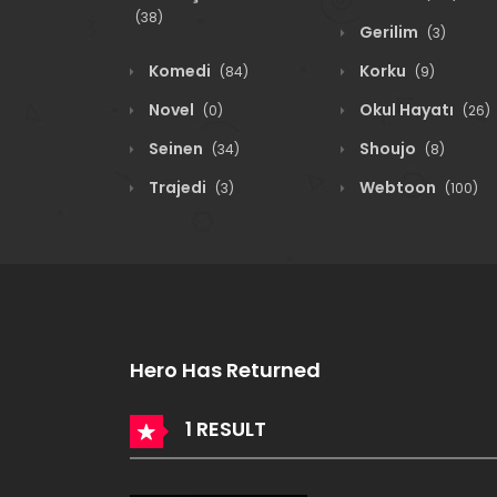
(38)
Gerilim
(3)
Komedi
Korku
(84)
(9)
Novel
Okul Hayatı
(0)
(26)
Seinen
Shoujo
(34)
(8)
Trajedi
Webtoon
(3)
(100)
Hero Has Returned
1 RESULT