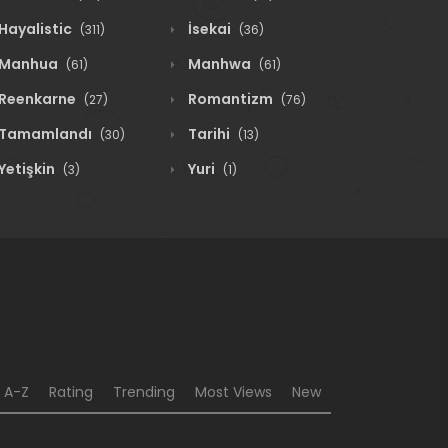
Hayalistic
İsekai
(311)
(36)
Manhua
Manhwa
(61)
(61)
Reenkarne
Romantizm
(27)
(76)
Tamamlandı
Tarihi
(30)
(13)
Yetişkin
Yuri
(3)
(1)
A-Z
Rating
Trending
Most Views
New