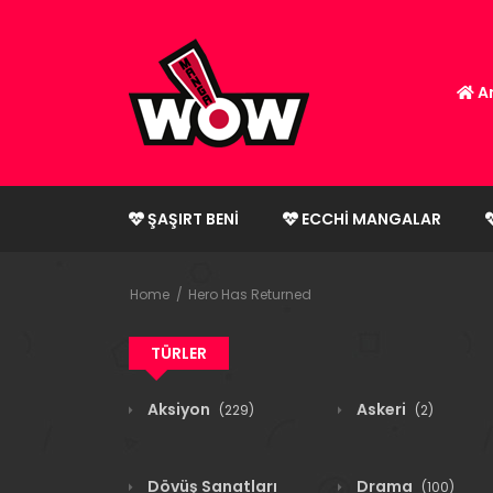
An
ŞAŞIRT BENI
ECCHI MANGALAR
Home
Hero Has Returned
TÜRLER
Aksiyon
Askeri
(229)
(2)
Dövüş Sanatları
Drama
(100)