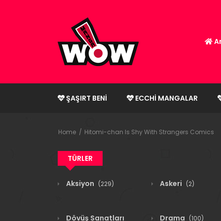
An
ŞAŞIRT BENI
ECCHI MANGALAR
Home
Hitomi-chan Is Shy With Strangers Comics
TÜRLER
Aksiyon
Askeri
(229)
(2)
Dövüş Sanatları
Drama
(100)