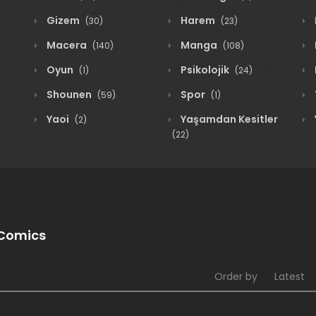
Gizem
Harem
(30)
(23)
Macera
Manga
(140)
(108)
Oyun
Psikolojik
(1)
(24)
Shounen
Spor
(59)
(1)
Yaoi
Yaşamdan Kesitler
(2)
(22)
 Comics
Order by
Latest