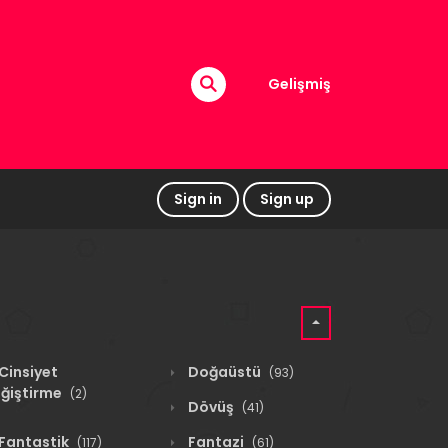
Gelişmiş
Sign in
Sign up
Cinsiyet
Doğaüstü
(93)
ğiştirme
(2)
Dövüş
(41)
Fantastik
Fantazi
(117)
(61)