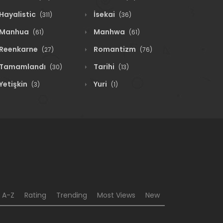
Hayalistic
İsekai
(311)
(36)
Manhua
Manhwa
(61)
(61)
Reenkarne
Romantizm
(27)
(76)
Tamamlandı
Tarihi
(30)
(13)
Yetişkin
Yuri
(3)
(1)
A-Z
Rating
Trending
Most Views
New