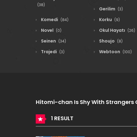
(38)
Gerilim
(3)
Komedi
Korku
(84)
(9)
Novel
Okul Hayatı
(0)
(26)
Seinen
Shoujo
(34)
(8)
Trajedi
Webtoon
(3)
(100)
Hitomi-chan Is Shy With Strangers
1 RESULT