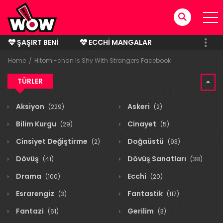
ŞAŞIRT BENI
ECCHI MANGALAR
BITMIŞ MANGALAR
Home
Hitomi-chan Is Shy With Strangers Facebook
TÜRLER
Aksiyon
Askeri
(229)
(2)
Bilim Kurgu
Cinayet
(29)
(5)
Cinsiyet Değiştirme
Doğaüstü
(2)
(93)
Dövüş
Dövüş Sanatları
(41)
(38)
Drama
Ecchi
(100)
(20)
Esrarengiz
Fantastik
(3)
(117)
Fantazi
Gerilim
(61)
(3)