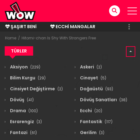
ŞAŞIRT BENI
ECCHI MANGALAR
BITMIŞ MANGALAR
Home
Hitomi-chan Is Shy With Strangers Free
TÜRLER
Aksiyon
Askeri
(229)
(2)
Bilim Kurgu
Cinayet
(29)
(5)
Cinsiyet Değiştirme
Doğaüstü
(2)
(93)
Dövüş
Dövüş Sanatları
(41)
(38)
Drama
Ecchi
(100)
(20)
Esrarengiz
Fantastik
(3)
(117)
Fantazi
Gerilim
(61)
(3)