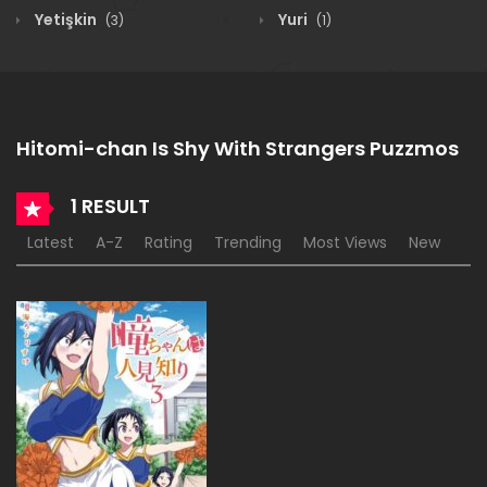
Yetişkin
Yuri
(3)
(1)
Hitomi-chan Is Shy With Strangers Puzzmos
1 RESULT
Latest
A-Z
Rating
Trending
Most Views
New