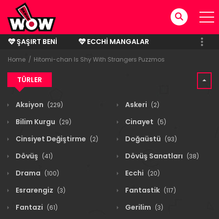
ŞAŞIRT BENI
ECCHI MANGALAR
BITMIŞ MANGALAR
Home
Hitomi-chan Is Shy With Strangers Puzzmos
TÜRLER
Aksiyon
Askeri
(229)
(2)
Bilim Kurgu
Cinayet
(29)
(5)
Cinsiyet Değiştirme
Doğaüstü
(2)
(93)
Dövüş
Dövüş Sanatları
(41)
(38)
Drama
Ecchi
(100)
(20)
Esrarengiz
Fantastik
(3)
(117)
Fantazi
Gerilim
(61)
(3)