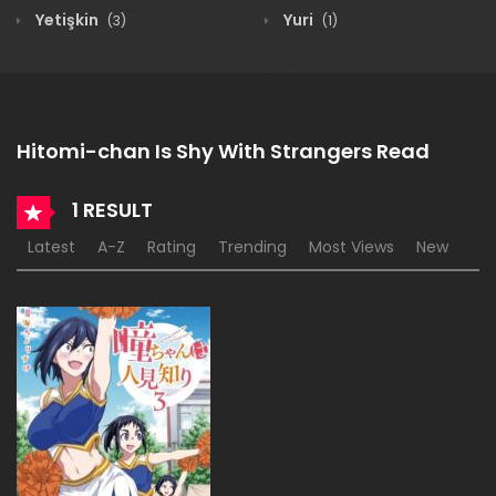
Yetişkin
Yuri
(3)
(1)
Hitomi-chan Is Shy With Strangers Read
1 RESULT
Latest
A-Z
Rating
Trending
Most Views
New