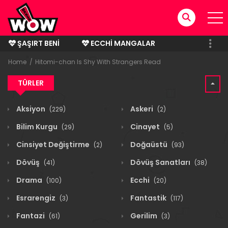
ŞAŞIRT BENI
ECCHI MANGALAR
BITMIŞ MANGALAR
Home
Hitomi-chan Is Shy With Strangers Read
TÜRLER
Aksiyon
Askeri
(229)
(2)
Bilim Kurgu
Cinayet
(29)
(5)
Cinsiyet Değiştirme
Doğaüstü
(2)
(93)
Dövüş
Dövüş Sanatları
(41)
(38)
Drama
Ecchi
(100)
(20)
Esrarengiz
Fantastik
(3)
(117)
Fantazi
Gerilim
(61)
(3)