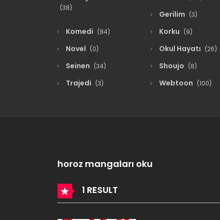
(38)
Gerilim
(3)
Komedi
Korku
(84)
(9)
Novel
Okul Hayatı
(0)
(26)
Seinen
Shoujo
(34)
(8)
Trajedi
Webtoon
(3)
(100)
horoz mangaları oku
1 RESULT