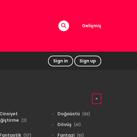
Gelişmiş
Sign in
Sign up
Cinsiyet
Doğaüstü
(93)
ğiştirme
(2)
Dövüş
(41)
Fantastik
Fantazi
(117)
(61)