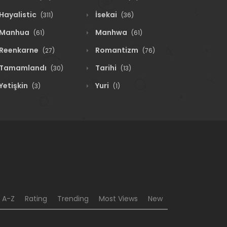
Hayalistic
İsekai
(311)
(36)
Manhua
Manhwa
(61)
(61)
Reenkarne
Romantizm
(27)
(76)
Tamamlandı
Tarihi
(30)
(13)
Yetişkin
Yuri
(3)
(1)
A-Z
Rating
Trending
Most Views
New