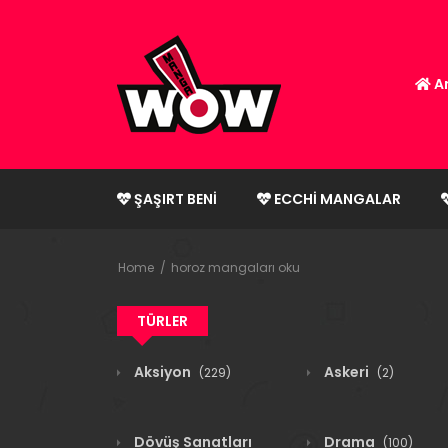
An
ŞAŞIRT BENI
ECCHI MANGALAR
Home
horoz mangaları oku
TÜRLER
Aksiyon
Askeri
(229)
(2)
Dövüş Sanatları
Drama
(100)