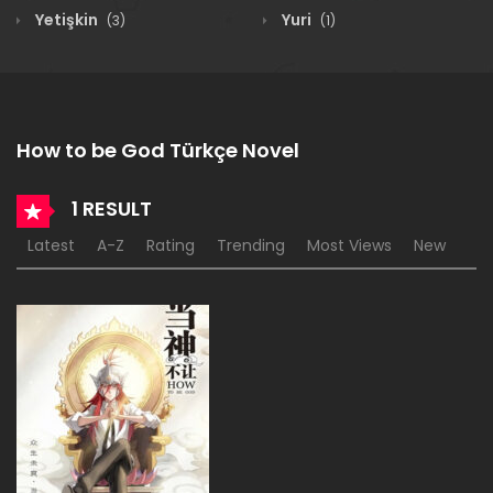
Yetişkin
Yuri
(3)
(1)
How to be God Türkçe Novel
1 RESULT
Latest
A-Z
Rating
Trending
Most Views
New