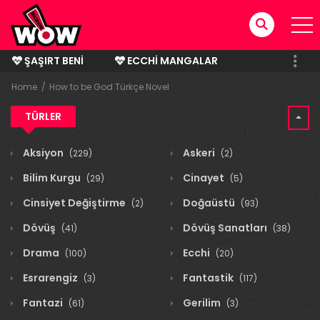
ŞAŞIRT BENI
ECCHI MANGALAR
BITMIŞ MANGALAR
Home
How to be God Türkçe Novel
TÜRLER
Aksiyon
Askeri
(229)
(2)
Bilim Kurgu
Cinayet
(29)
(5)
Cinsiyet Değiştirme
Doğaüstü
(2)
(93)
Dövüş
Dövüş Sanatları
(41)
(38)
Drama
Ecchi
(100)
(20)
Esrarengiz
Fantastik
(3)
(117)
Fantazi
Gerilim
(61)
(3)