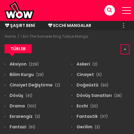
ŞAŞIRT BENI
ECCHI MANGALAR
BITMIŞ MANGALAR
Home
I Am The Sorcerer King Türkçe Manga
TÜRLER
Aksiyon
Askeri
(229)
(2)
Bilim Kurgu
Cinayet
(29)
(5)
Cinsiyet Değiştirme
Doğaüstü
(2)
(93)
Dövüş
Dövüş Sanatları
(41)
(38)
Drama
Ecchi
(100)
(20)
Esrarengiz
Fantastik
(3)
(117)
Fantazi
Gerilim
(61)
(3)