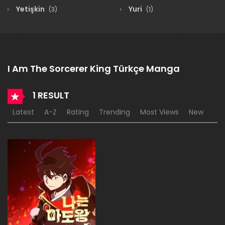
Yetişkin
Yuri
(3)
(1)
I Am The Sorcerer King Türkçe Manga
1 RESULT
Latest
A-Z
Rating
Trending
Most Views
New