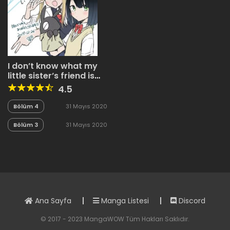
I don’t know what my
little sister’s friend is
thinking!
4.5
Bölüm 4
31 Mayıs 2020
Bölüm 3
31 Mayıs 2020
Ana Sayfa
Manga Listesi
Discord
© 2017 - 2023 MangaWOW Tüm Hakları Saklıdır.