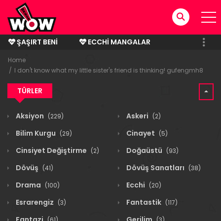
ŞAŞIRT BENI
ECCHI MANGALAR
BITMIŞ MANGALAR
Home
I don't know what my little sister's friend is thinking! gufengmh8
TÜRLER
Aksiyon
Askeri
(229)
(2)
Bilim Kurgu
Cinayet
(29)
(5)
Cinsiyet Değiştirme
Doğaüstü
(2)
(93)
Dövüş
Dövüş Sanatları
(41)
(38)
Drama
Ecchi
(100)
(20)
Esrarengiz
Fantastik
(3)
(117)
Fantazi
Gerilim
(61)
(3)