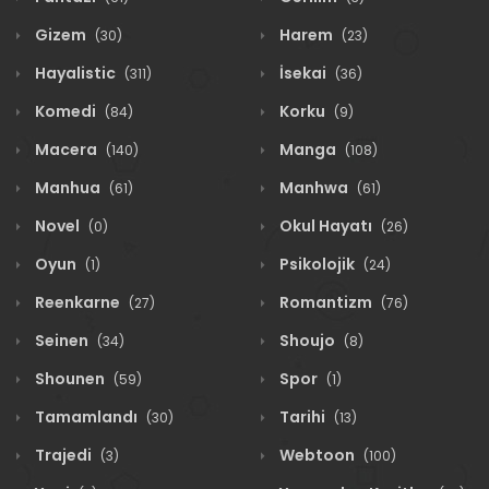
Gizem
Harem
(30)
(23)
Hayalistic
İsekai
(311)
(36)
Komedi
Korku
(84)
(9)
Macera
Manga
(140)
(108)
Manhua
Manhwa
(61)
(61)
Novel
Okul Hayatı
(0)
(26)
Oyun
Psikolojik
(1)
(24)
Reenkarne
Romantizm
(27)
(76)
Seinen
Shoujo
(34)
(8)
Shounen
Spor
(59)
(1)
Tamamlandı
Tarihi
(30)
(13)
Trajedi
Webtoon
(3)
(100)