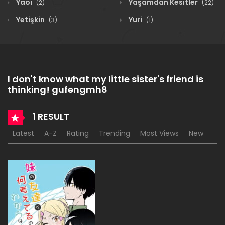
Yaoi
Yaşamdan Kesitler
(2)
(22)
Yetişkin
Yuri
(3)
(1)
I don't know what my little sister's friend is
thinking! gufengmh8
1 RESULT
Latest
A-Z
Rating
Trending
Most Views
New