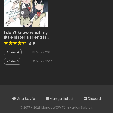
I don’t know what my
little sister’s friend is
thinking!
4.5
Bölüm 4
31 Mayıs 2020
Bölüm 3
31 Mayıs 2020
Ana Sayfa
Manga Listesi
Discord
© 2017 - 2023 MangaWOW Tüm Hakları Saklıdır.