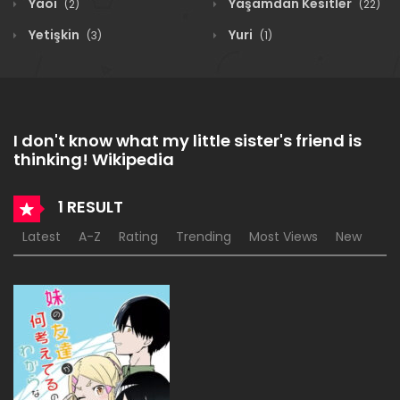
Yaoi
Yaşamdan Kesitler
(2)
(22)
Yetişkin
Yuri
(3)
(1)
I don't know what my little sister's friend is
thinking! Wikipedia
1 RESULT
Latest
A-Z
Rating
Trending
Most Views
New