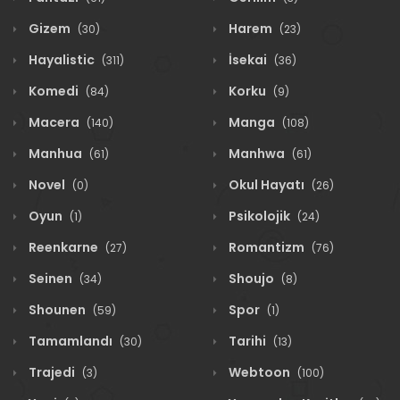
Gizem
Harem
(30)
(23)
Hayalistic
İsekai
(311)
(36)
Komedi
Korku
(84)
(9)
Macera
Manga
(140)
(108)
Manhua
Manhwa
(61)
(61)
Novel
Okul Hayatı
(0)
(26)
Oyun
Psikolojik
(1)
(24)
Reenkarne
Romantizm
(27)
(76)
Seinen
Shoujo
(34)
(8)
Shounen
Spor
(59)
(1)
Tamamlandı
Tarihi
(30)
(13)
Trajedi
Webtoon
(3)
(100)