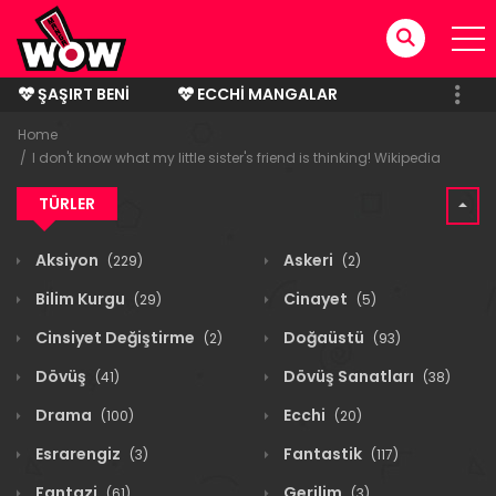
ŞAŞIRT BENI
ECCHI MANGALAR
BITMIŞ MANGALAR
Home
I don't know what my little sister's friend is thinking! Wikipedia
TÜRLER
Aksiyon
Askeri
(229)
(2)
Bilim Kurgu
Cinayet
(29)
(5)
Cinsiyet Değiştirme
Doğaüstü
(2)
(93)
Dövüş
Dövüş Sanatları
(41)
(38)
Drama
Ecchi
(100)
(20)
Esrarengiz
Fantastik
(3)
(117)
Fantazi
Gerilim
(61)
(3)