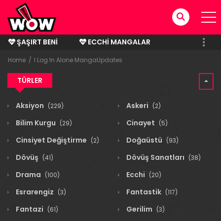
ŞAŞIRT BENI
ECCHI MANGALAR
BITMIŞ MANGALAR
Home
I Log In Alone MangaUpdates
TÜRLER
Aksiyon
Askeri
(229)
(2)
Bilim Kurgu
Cinayet
(29)
(5)
Cinsiyet Değiştirme
Doğaüstü
(2)
(93)
Dövüş
Dövüş Sanatları
(41)
(38)
Drama
Ecchi
(100)
(20)
Esrarengiz
Fantastik
(3)
(117)
Fantazi
Gerilim
(61)
(3)