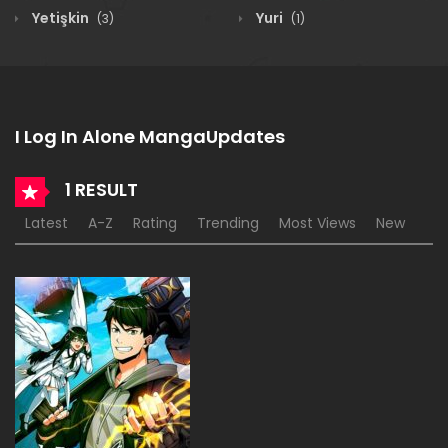
Yetişkin
Yuri
(3)
(1)
I Log In Alone MangaUpdates
1 RESULT
Latest
A-Z
Rating
Trending
Most Views
New