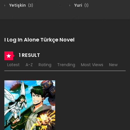
Yetişkin
Yuri
(3)
(1)
I Log In Alone Türkçe Novel
1 RESULT
Latest
A-Z
Rating
Trending
Most Views
New