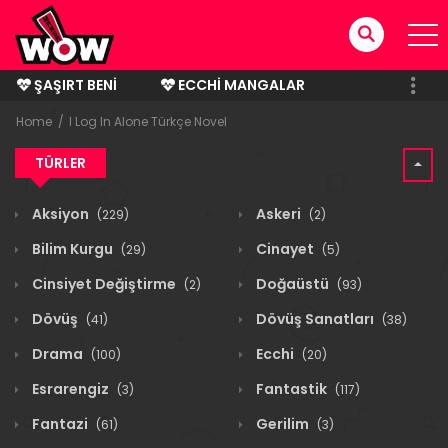
ŞAŞIRT BENI
ECCHI MANGALAR
BITMIŞ MANGALAR
Home
I Log In Alone Türkçe Novel
TÜRLER
Aksiyon
Askeri
(229)
(2)
Bilim Kurgu
Cinayet
(29)
(5)
Cinsiyet Değiştirme
Doğaüstü
(2)
(93)
Dövüş
Dövüş Sanatları
(41)
(38)
Drama
Ecchi
(100)
(20)
Esrarengiz
Fantastik
(3)
(117)
Fantazi
Gerilim
(61)
(3)