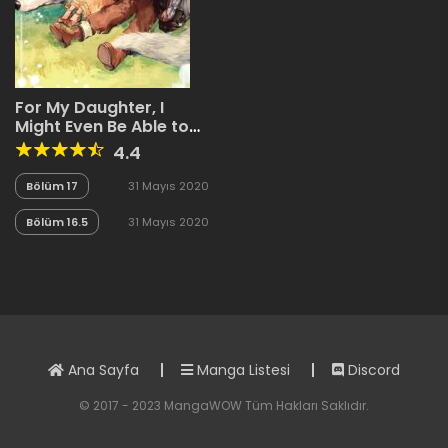
For My Daughter, I
Might Even Be Able to
Defeat the Demon King
4.4
Bölüm 17
31 Mayıs 2020
Bölüm 16.5
31 Mayıs 2020
Ana Sayfa
Manga Listesi
Discord
© 2017 - 2023 MangaWOW Tüm Hakları Saklıdır.