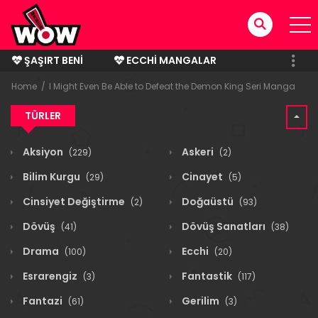
ŞAŞIRT BENI
ECCHI MANGALAR
BITMIŞ MANGALAR
Home
I Might Even Be Able to Defeat the Demon King Seri Manga
TÜRLER
Aksiyon
Askeri
(229)
(2)
Bilim Kurgu
Cinayet
(29)
(5)
Cinsiyet Değiştirme
Doğaüstü
(2)
(93)
Dövüş
Dövüş Sanatları
(41)
(38)
Drama
Ecchi
(100)
(20)
Esrarengiz
Fantastik
(3)
(117)
Fantazi
Gerilim
(61)
(3)