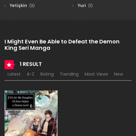
Yetişkin
Yuri
(3)
(1)
I Might Even Be Able to Defeat the Demon
King Seri Manga
1 RESULT
Latest
A-Z
Rating
Trending
Most Views
New