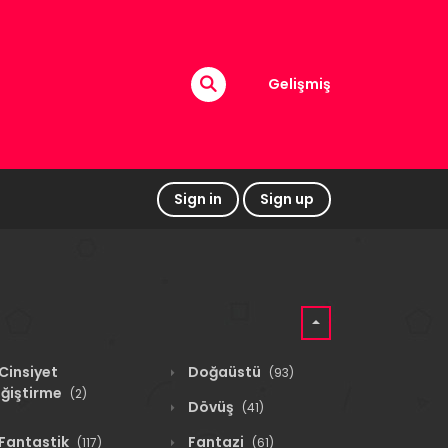
Gelişmiş
Sign in
Sign up
Cinsiyet
Doğaüstü
(93)
ğiştirme
(2)
Dövüş
(41)
Fantastik
Fantazi
(117)
(61)