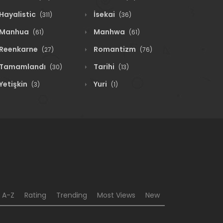
Hayalistic
İsekai
(311)
(36)
Manhua
Manhwa
(61)
(61)
Reenkarne
Romantizm
(27)
(76)
Tamamlandı
Tarihi
(30)
(13)
Yetişkin
Yuri
(3)
(1)
A-Z
Rating
Trending
Most Views
New