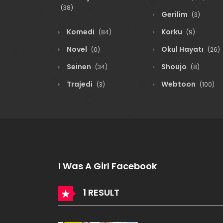
(38)
Gerilim
(3)
Komedi
Korku
(84)
(9)
Novel
Okul Hayatı
(0)
(26)
Seinen
Shoujo
(34)
(8)
Trajedi
Webtoon
(3)
(100)
I Was A Girl Facebook
1 RESULT