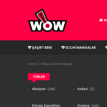
An
ŞAŞIRT BENI
ECCHI MANGALAR
Home
I Was A Girl Facebook
TÜRLER
Aksiyon
Askeri
(229)
(2)
Dövüş Sanatları
Drama
(100)