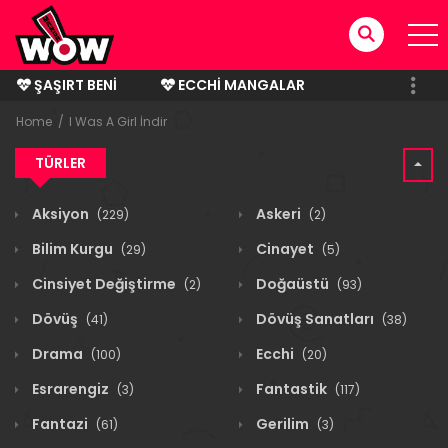
ŞAŞIRT BENI
ECCHI MANGALAR
BITMIŞ MANGALAR
Home
I Was A Girl İndir
TÜRLER
Aksiyon
Askeri
(229)
(2)
Bilim Kurgu
Cinayet
(29)
(5)
Cinsiyet Değiştirme
Doğaüstü
(2)
(93)
Dövüş
Dövüş Sanatları
(41)
(38)
Drama
Ecchi
(100)
(20)
Esrarengiz
Fantastik
(3)
(117)
Fantazi
Gerilim
(61)
(3)