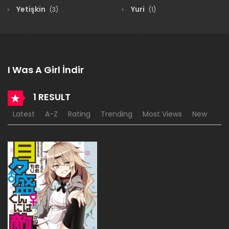
Yetişkin
Yuri
(3)
(1)
I Was A Girl İndir
1 RESULT
Latest
A-Z
Rating
Trending
Most Views
New