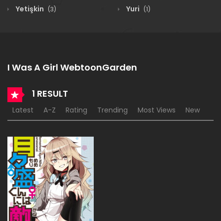
Yetişkin
Yuri
(3)
(1)
I Was A Girl WebtoonGarden
1 RESULT
Latest
A-Z
Rating
Trending
Most Views
New