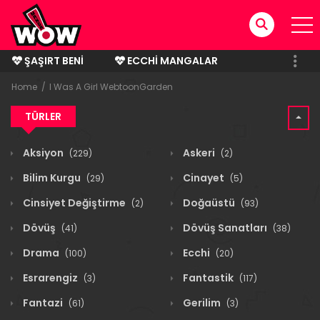
ŞAŞIRT BENI
ECCHI MANGALAR
BITMIŞ MANGALAR
Home
I Was A Girl WebtoonGarden
TÜRLER
Aksiyon
Askeri
(229)
(2)
Bilim Kurgu
Cinayet
(29)
(5)
Cinsiyet Değiştirme
Doğaüstü
(2)
(93)
Dövüş
Dövüş Sanatları
(41)
(38)
Drama
Ecchi
(100)
(20)
Esrarengiz
Fantastik
(3)
(117)
Fantazi
Gerilim
(61)
(3)