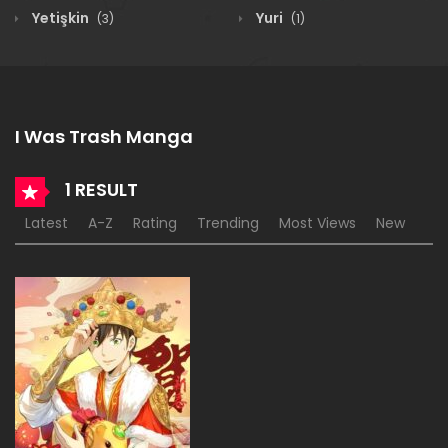
Yetişkin
Yuri
(3)
(1)
I Was Trash Manga
1 RESULT
Latest
A-Z
Rating
Trending
Most Views
New