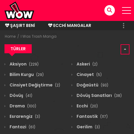
ŞAŞIRT BENI
ECCHI MANGALAR
BITMIŞ MANGALAR
Home
I Was Trash Manga
TÜRLER
Aksiyon
Askeri
(229)
(2)
Bilim Kurgu
Cinayet
(29)
(5)
Cinsiyet Değiştirme
Doğaüstü
(2)
(93)
Dövüş
Dövüş Sanatları
(41)
(38)
Drama
Ecchi
(100)
(20)
Esrarengiz
Fantastik
(3)
(117)
Fantazi
Gerilim
(61)
(3)