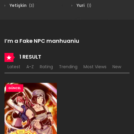
Yetişkin
Yuri
(3)
(1)
I’m a Fake NPC manhuaniu
1 RESULT
Latest
A-Z
Rating
Trending
Most Views
New
GÜNCEL