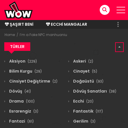
ŞAŞIRT BENI
ECCHI MANGALAR
BITMIŞ MANGALAR
Home
I’m a Fake NPC manhuaniu
TÜRLER
Aksiyon
Askeri
(229)
(2)
Bilim Kurgu
Cinayet
(29)
(5)
Cinsiyet Değiştirme
Doğaüstü
(2)
(93)
Dövüş
Dövüş Sanatları
(41)
(38)
Drama
Ecchi
(100)
(20)
Esrarengiz
Fantastik
(3)
(117)
Fantazi
Gerilim
(61)
(3)