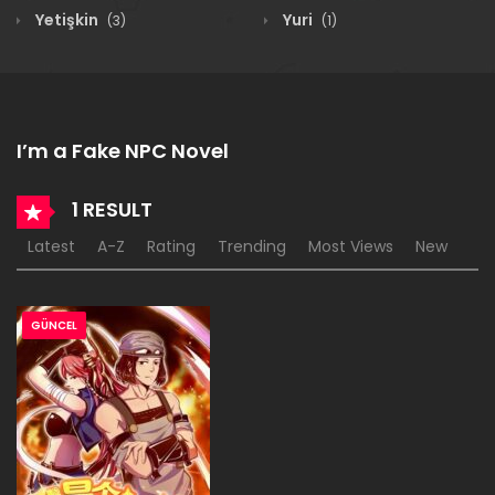
Yetişkin
Yuri
(3)
(1)
I’m a Fake NPC Novel
1 RESULT
Latest
A-Z
Rating
Trending
Most Views
New
GÜNCEL