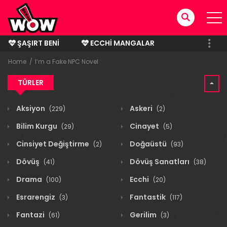
ŞAŞIRT BENI
ECCHI MANGALAR
BITMIŞ MANGALAR
Home
I’m a Fake NPC Novel
TÜRLER
Aksiyon
Askeri
(229)
(2)
Bilim Kurgu
Cinayet
(29)
(5)
Cinsiyet Değiştirme
Doğaüstü
(2)
(93)
Dövüş
Dövüş Sanatları
(41)
(38)
Drama
Ecchi
(100)
(20)
Esrarengiz
Fantastik
(3)
(117)
Fantazi
Gerilim
(61)
(3)