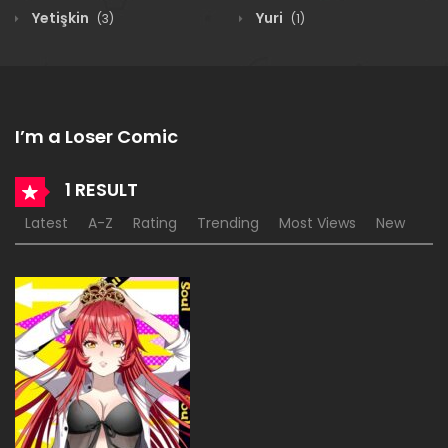
Yetişkin
Yuri
(3)
(1)
I’m a Loser Comic
1 RESULT
Latest
A-Z
Rating
Trending
Most Views
New