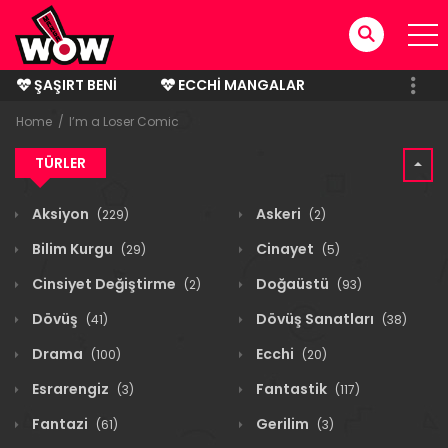
ŞAŞIRT BENI
ECCHI MANGALAR
BITMIŞ MANGALAR
Home
I’m a Loser Comic
TÜRLER
Aksiyon
Askeri
(229)
(2)
Bilim Kurgu
Cinayet
(29)
(5)
Cinsiyet Değiştirme
Doğaüstü
(2)
(93)
Dövüş
Dövüş Sanatları
(41)
(38)
Drama
Ecchi
(100)
(20)
Esrarengiz
Fantastik
(3)
(117)
Fantazi
Gerilim
(61)
(3)