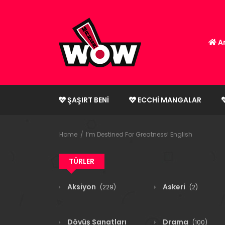
An
ŞAŞIRT BENI
ECCHI MANGALAR
Home
I’m Destined For Greatness! English
TÜRLER
Aksiyon
Askeri
(229)
(2)
Dövüş Sanatları
Drama
(100)