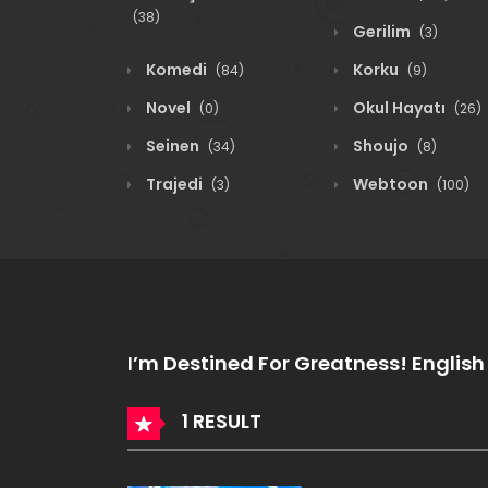
(38)
Gerilim
(3)
Komedi
Korku
(84)
(9)
Novel
Okul Hayatı
(0)
(26)
Seinen
Shoujo
(34)
(8)
Trajedi
Webtoon
(3)
(100)
I’m Destined For Greatness! English
1 RESULT