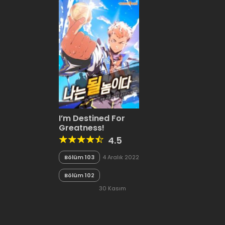
I’m Destined For
Greatness!
4.5
Bölüm 103
4 Aralık 2022
Bölüm 102
30 Kasım
2022