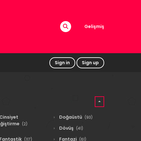
Gelişmiş
Sign in
Sign up
Cinsiyet
Doğaüstü
(93)
ğiştirme
(2)
Dövüş
(41)
Fantastik
Fantazi
(117)
(61)