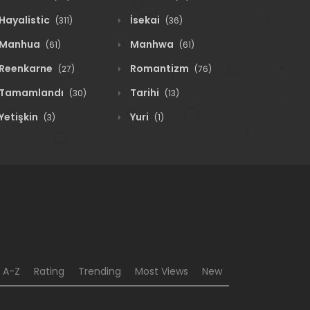
Hayalistic
İsekai
(311)
(36)
Manhua
Manhwa
(61)
(61)
Reenkarne
Romantizm
(27)
(76)
Tamamlandı
Tarihi
(30)
(13)
Yetişkin
Yuri
(3)
(1)
A-Z
Rating
Trending
Most Views
New