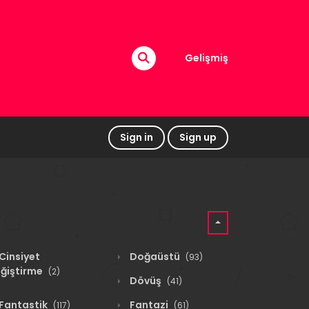
Gelişmiş
Sign in
Sign up
Cinsiyet
Doğaüstü
(93)
ğiştirme
(2)
Dövüş
(41)
Fantastik
Fantazi
(117)
(61)