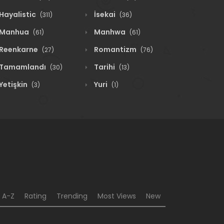
Hayalistic
İsekai
(311)
(36)
Manhua
Manhwa
(61)
(61)
Reenkarne
Romantizm
(27)
(76)
Tamamlandı
Tarihi
(30)
(13)
Yetişkin
Yuri
(3)
(1)
A-Z
Rating
Trending
Most Views
New