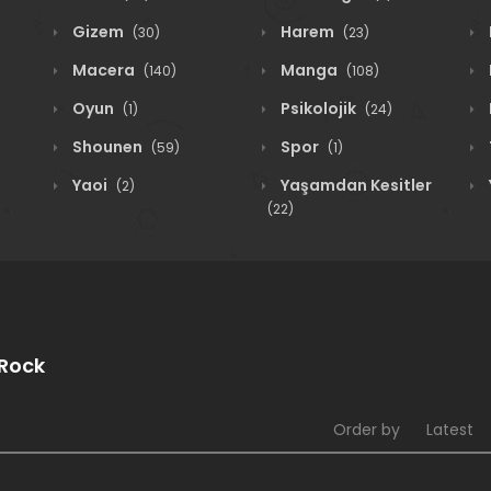
Gizem
Harem
(30)
(23)
Macera
Manga
(140)
(108)
Oyun
Psikolojik
(1)
(24)
Shounen
Spor
(59)
(1)
Yaoi
Yaşamdan Kesitler
(2)
(22)
aRock
Order by
Latest