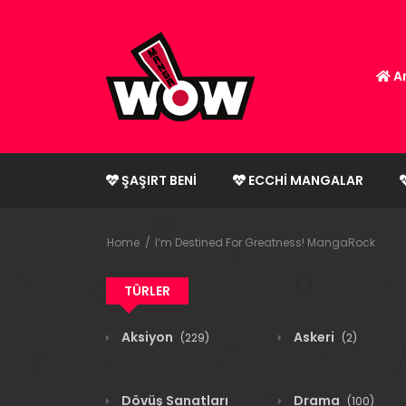
An
ŞAŞIRT BENI
ECCHI MANGALAR
Home
I’m Destined For Greatness! MangaRock
TÜRLER
Aksiyon
Askeri
(229)
(2)
Dövüş Sanatları
Drama
(100)