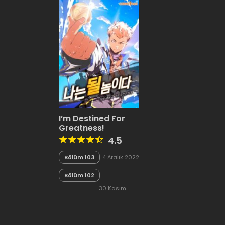
I’m Destined For
Greatness!
4.5
Bölüm 103
4 Aralık 2022
Bölüm 102
30 Kasım
2022