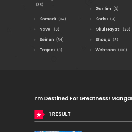
(38)
Gerilim
(3)
Komedi
Korku
(84)
(9)
Novel
Okul Hayatı
(0)
(26)
Seinen
Shoujo
(34)
(8)
Trajedi
Webtoon
(3)
(100)
I’m Destined For Greatness! Mang
1 RESULT