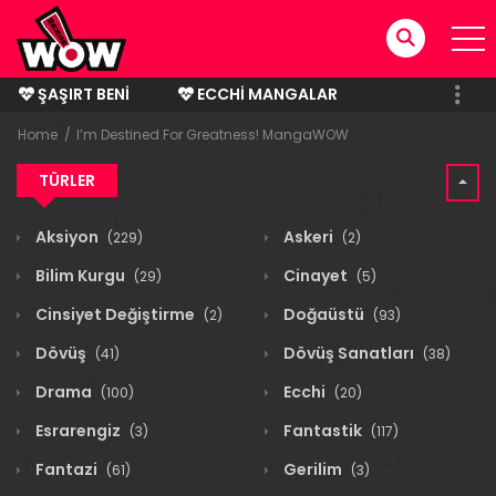
ŞAŞIRT BENI
ECCHI MANGALAR
BITMIŞ MANGALAR
Home
I’m Destined For Greatness! MangaWOW
TÜRLER
Aksiyon
Askeri
(229)
(2)
Bilim Kurgu
Cinayet
(29)
(5)
Cinsiyet Değiştirme
Doğaüstü
(2)
(93)
Dövüş
Dövüş Sanatları
(41)
(38)
Drama
Ecchi
(100)
(20)
Esrarengiz
Fantastik
(3)
(117)
Fantazi
Gerilim
(61)
(3)