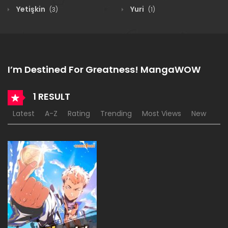
Yetişkin
Yuri
(3)
(1)
I’m Destined For Greatness! MangaWOW
1 RESULT
Latest
A-Z
Rating
Trending
Most Views
New